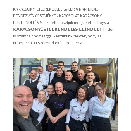
KARÁCSONYI ÉTELRENDELÉS GALÉRIA NAPI MENÜ
RENDEZVÉNY ESEMÉNYEK KAPCSOLAT KARÁCSONYI
ÉTELRENDELÉS Szeretettel osztjuk meg veletek, hogy a
𝗞𝗔𝗥Á𝗖𝗦𝗢𝗡𝗬𝗜 É𝗧𝗘𝗟𝗥𝗘𝗡𝗗𝗘𝗟É𝗦 𝗘𝗟𝗜𝗡𝗗𝗨𝗟𝗧 ! Idén
is számos finomsággal készültünk Nektek, hogy az
ünnepek alatt szeretteiteké lehessen a...