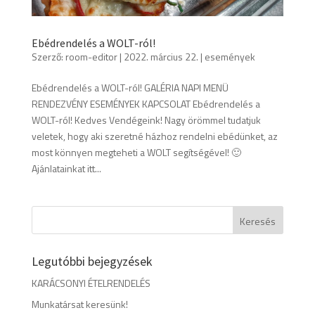
Ebédrendelés a WOLT-ról!
Szerző:
room-editor
|
2022. március 22.
|
események
Ebédrendelés a WOLT-ról! GALÉRIA NAPI MENÜ
RENDEZVÉNY ESEMÉNYEK KAPCSOLAT Ebédrendelés a
WOLT-ról! Kedves Vendégeink! Nagy örömmel tudatjuk
veletek, hogy aki szeretné házhoz rendelni ebédünket, az
most könnyen megteheti a WOLT segítségével! 🙂
Ajánlatainkat itt...
Legutóbbi bejegyzések
KARÁCSONYI ÉTELRENDELÉS
Munkatársat keresünk!