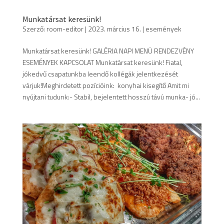
Munkatársat keresünk!
Szerző:
room-editor
|
2023. március 16.
|
események
Munkatársat keresünk! GALÉRIA NAPI MENÜ RENDEZVÉNY
ESEMÉNYEK KAPCSOLAT Munkatársat keresünk! Fiatal,
jókedvű csapatunkba leendő kollégák jelentkezését
várjuk!Meghirdetett pozícióink: konyhai kisegítő Amit mi
nyújtani tudunk:- Stabil, bejelentett hosszú távú munka- jó...