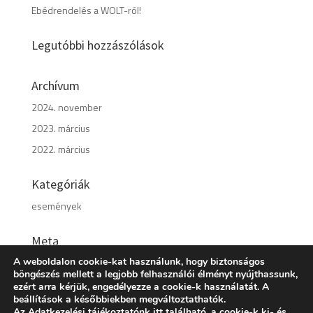
Ebédrendelés a WOLT-ról!
Legutóbbi hozzászólások
Archívum
2024. november
2023. március
2022. március
Kategóriák
események
Meta
A weboldalon cookie-kat használunk, hogy biztonságos
Bejelentkezés
böngészés mellett a legjobb felhasználói élményt nyújthassunk,
Bejegyzések hírcsatorna
ezért arra kérjük, engedélyezze a cookie-k használatát. A
beállítások a későbbiekben megváltoztathatók.
Hozzászólások hírcsatorna
Az
Adatkezelési tájékoztatónk
itt található, a cookie-k ki- és