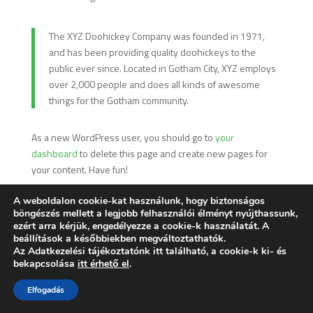
The XYZ Doohickey Company was founded in 1971,
and has been providing quality doohickeys to the
public ever since. Located in Gotham City, XYZ employs
over 2,000 people and does all kinds of awesome
things for the Gotham community.
As a new WordPress user, you should go to
your
dashboard
to delete this page and create new pages for
your content. Have fun!
A weboldalon cookie-kat használunk, hogy biztonságos
böngészés mellett a legjobb felhasználói élményt nyújthassunk,
ezért arra kérjük, engedélyezze a cookie-k használatát. A
beállítások a későbbiekben megváltoztathatók.
Az
Adatkezelési tájékoztatónk
itt található, a cookie-k ki- és
bekapcsolása
itt érhető el
.
Elfogadás